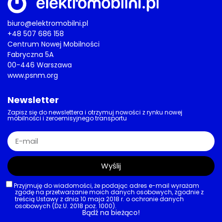
biuro@elektromobilni.pl
+48 507 686 158
Centrum Nowej Mobilności
Fabryczna 5A
00-446 Warszawa
www.psnm.org
Newsletter
Zapisz się do newslettera i otrzymuj nowości z rynku nowej
mobilności i zeroemisyjnego transportu
Wyślij
Przyjmuję do wiadomości, że podając adres e-mail wyrażam
zgodę na przetwarzanie moich danych osobowych, zgodnie z
treścią Ustawy z dnia 10 maja 2018 r. o ochronie danych
osobowych (Dz.U. 2018 poz. 1000).
Bądź na bieżąco!