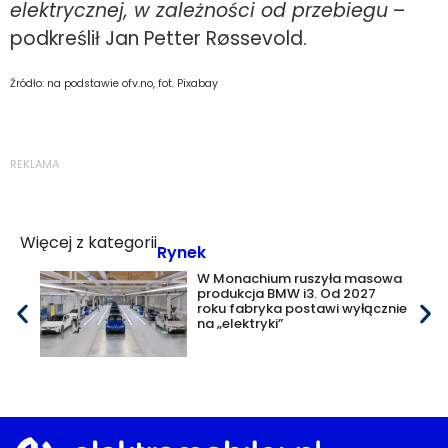
elektrycznej, w zależności od przebiegu
–
podkreślił Jan Petter Røssevold.
Źródło: na podstawie ofv.no, fot. Pixabay
REKLAMA
Więcej z kategorii
Rynek
W Monachium ruszyła masowa
produkcja BMW i3. Od 2027
roku fabryka postawi wyłącznie
na „elektryki”