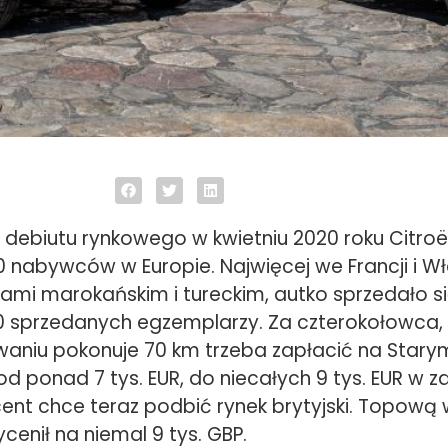
ebiutu rynkowego w kwietniu 2020 roku Citroë
 nabywców w Europie. Najwięcej we Francji i Wł
kami marokańskim i tureckim, autko sprzedało się
 sprzedanych egzemplarzy. Za czterokołowca, 
aniu pokonuje 70 km trzeba zapłacić na Stary
d ponad 7 tys. EUR, do niecałych 9 tys. EUR w z
cent chce teraz podbić rynek brytyjski. Topową 
enił na niemal 9 tys. GBP.