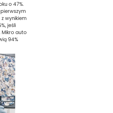
oku o 47%.
W pierwszym
 z wynikiem
%, jeśli
 Mikro auto
owią 94%