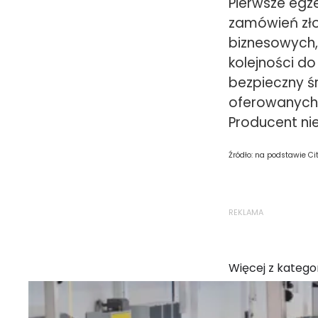
Pierwsze egz
zamówień zło
biznesowych,
kolejności do
bezpieczny śr
oferowanych
Producent ni
Źródło: na podstawie Ci
REKLAMA
Więcej z kategor