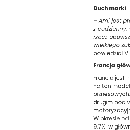
Duch marki
–
Ami jest p
z codziennym
rzecz upowsz
wielkiego su
powiedział V
Francja głó
Francja jest
na ten model,
biznesowych.
drugim pod w
motoryzacyjn
W okresie od
9,7%, w główn