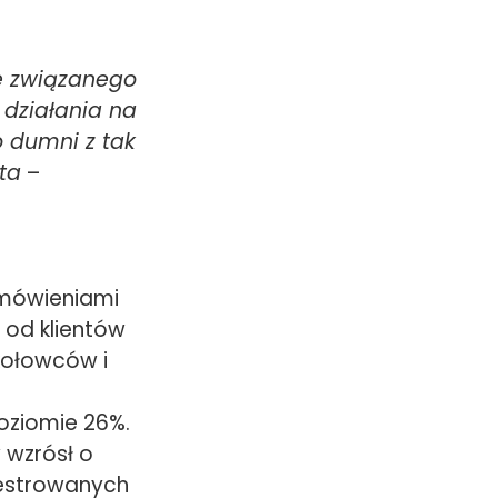
e związanego
działania na
o dumni z tak
ta
–
amówieniami
 od klientów
kołowców i
oziomie 26%.
 wzrósł o
ejestrowanych