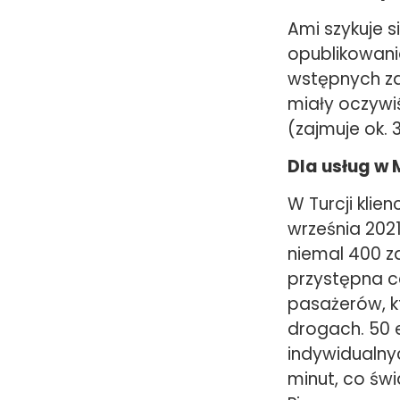
Ami szykuje s
opublikowani
wstępnych za
miały oczywi
(zajmuje ok. 
Dla usług w M
W Turcji klie
września 2021
niemal 400 z
przystępna c
pasażerów, kt
drogach. 50 
indywidualny
minut, co św