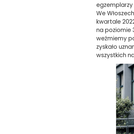
egzemplarzy 
We Włoszech 
kwartale 202
na poziomie 31
weźmiemy pod
zyskało uzna
wszystkich 