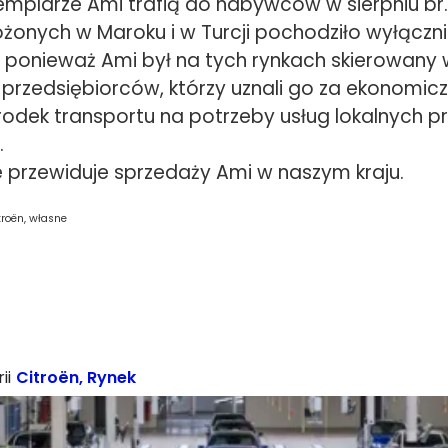
emplarze Ami trafią do nabywców w sierpniu br.
żonych w Maroku i w Turcji pochodziło wyłączni
 ponieważ Ami był na tych rynkach skierowany 
 przedsiębiorców, którzy uznali go za ekonomicz
odek transportu na potrzeby usług lokalnych pr
.
e przewiduje sprzedaży Ami w naszym kraju.
troën, własne
ii
Citroën
,
Rynek