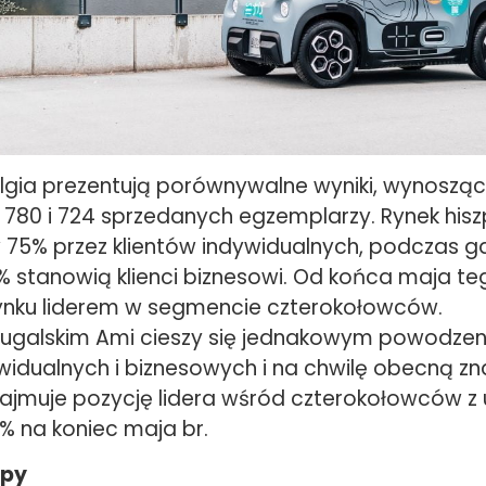
Belgia prezentują porównywalne wyniki, wynoszą
780 i 724 sprzedanych egzemplarzy. Rynek hiszp
75% przez klientów indywidualnych, podczas gd
2% stanowią klienci biznesowi. Od końca maja te
rynku liderem w segmencie czterokołowców.
tugalskim Ami cieszy się jednakowym powodze
widualnych i biznesowych i na chwilę obecną zna
jmuje pozycję lidera wśród czterokołowców z
 na koniec maja br.
spy