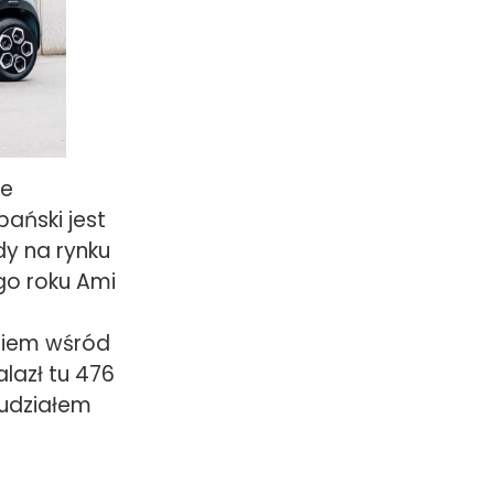
ce
ański jest
y na rynku
go roku Ami
niem wśród
lazł tu 476
 udziałem