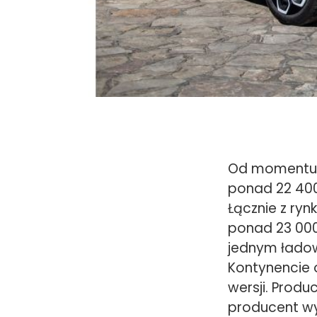
08/08/2022
Od momentu d
ponad 22 400
Łącznie z ryn
ponad 23 000
jednym ładow
Kontynencie o
wersji. Produ
producent wyc