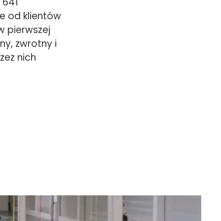
 641
e od klientów
w pierwszej
ny, zwrotny i
zez nich