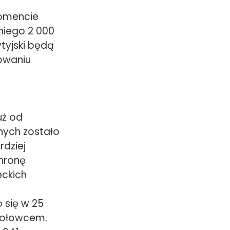
momencie
niego 2 000
tyjski będą
dowaniu
uż od
anych zostało
rdziej
chronę
eckich
 się w 25
kołowcem.