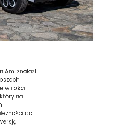
n Ami znalazł
oszech.
 w ilości
który na
m
ależności od
wersję