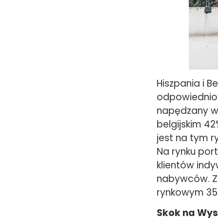
Hiszpania i 
odpowiednio 
napędzany w 
belgijskim 4
jest na tym 
Na rynku por
klientów indy
nabywców. Za
rynkowym 35%
Skok na Wy