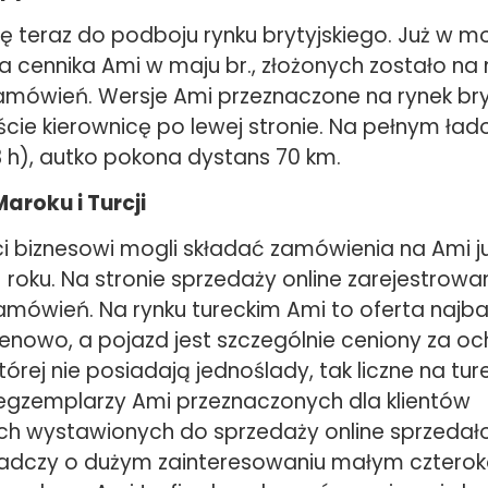
ię teraz do podboju rynku brytyjskiego. Już w 
a cennika Ami w maju br., złożonych zostało na 
mówień. Wersje Ami przeznaczone na rynek bry
ście kierownicę po lewej stronie. Na pełnym ła
3 h), autko pokona dystans 70 km.
aroku i Turcji
nci biznesowi mogli składać zamówienia na Ami j
 roku. Na stronie sprzedaży online zarejestrow
amówień. Na rynku tureckim Ami to oferta najba
enowo, a pojazd jest szczególnie ceniony za o
órej nie posiadają jednoślady, tak liczne na tur
egzemplarzy Ami przeznaczonych dla klientów
ch wystawionych do sprzedaży online sprzedało
iadczy o dużym zainteresowaniu małym cztero