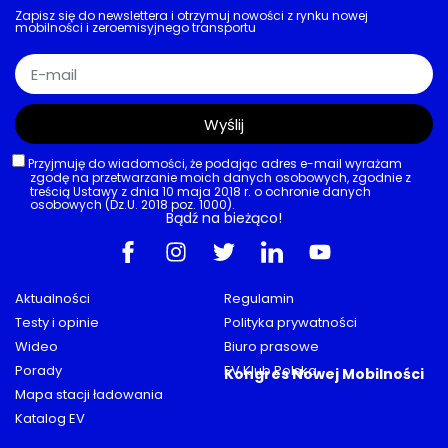
Zapisz się do newslettera i otrzymuj nowości z rynku nowej
mobilności i zeroemisyjnego transportu
Wyślij
Przyjmuję do wiadomości, że podając adres e-mail wyrażam
zgodę na przetwarzanie moich danych osobowych, zgodnie z
treścią Ustawy z dnia 10 maja 2018 r. o ochronie danych
osobowych (Dz.U. 2018 poz. 1000).
Bądź na bieżąco!
Aktualności
Regulamin
Testy i opinie
Polityka prywatności
Wideo
Biuro prasowe
Porady
EV Klub Polska
Kongres Nowej Mobilności
Mapa stacji ładowania
Katalog EV