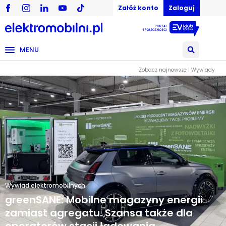
Załóż konto
Zaloguj
MENU
Zobacz najnowsze | Wywiady
Wywiad elektromobilnych
greenSANE: Mobilne magazyny energii
zamiast agregatu. Szansa także dla