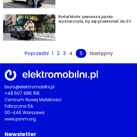
Rafał Mohr: pierwsza jazda
wystarczyła, by się przekonać do EV
Poprzedni
1
2
3
4
5
Następny
biuro@elektromobilni.pl
+48 507 686 158
Centrum Nowej Mobilności
Fabryczna 5A
00-446 Warszawa
www.psnm.org
Newsletter