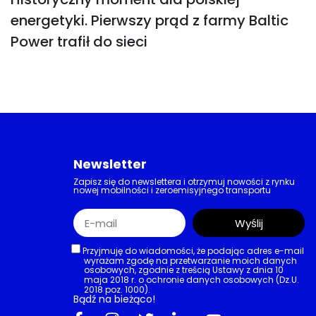
energetyki. Pierwszy prąd z farmy Baltic
Power trafił do sieci
Newsletter
Zapisz się do newslettera i otrzymuj nowości z rynku
nowej mobilności i zeroemisyjnego transportu
Wyślij
Przyjmuję do wiadomości, że podając adres e-mail
wyrażam zgodę na przetwarzanie moich danych
osobowych, zgodnie z treścią Ustawy z dnia 10
maja 2018 r. o ochronie danych osobowych (Dz.U.
2018 poz. 1000).
Bądź na bieżąco!