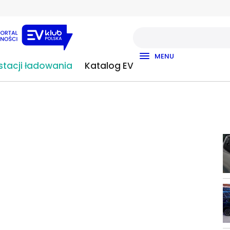
MENU
tacji ładowania
Katalog EV
Zastąpi znany model i