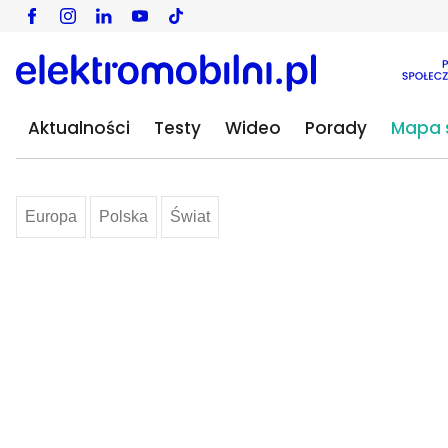
Aktualności
Aktualności
Biznes
Testy
Osobowe
Wideo
Rynek
Volvo
Porady
Mapa s
Skandynawski SUV pod chińską banderą
Volvo EX50 coraz bliżej. 
powalczy z Teslą
Europa
Polska
Świat