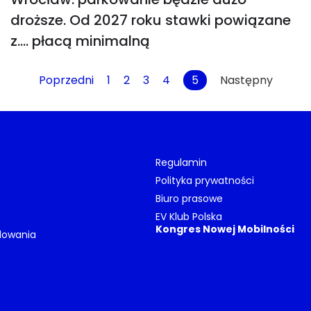
droższe. Od 2027 roku stawki powiązane
z…. płacą minimalną
Poprzedni
1
2
3
4
5
Następny
Regulamin
Polityka prywatności
Biuro prasowe
EV Klub Polska
Kongres Nowej Mobilności
dowania