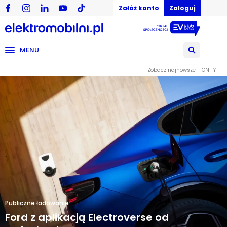
Załóż konto
Zaloguj
MENU
Zobacz najnowsze | IONITY
Publiczne ładowanie
Ford z aplikacją Electroverse od