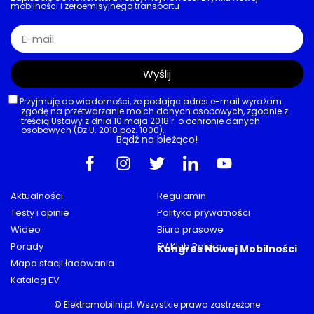
mobilności i zeroemisyjnego transportu
Wyślij
Przyjmuję do wiadomości, że podając adres e-mail wyrażam
zgodę na przetwarzanie moich danych osobowych, zgodnie z
treścią Ustawy z dnia 10 maja 2018 r. o ochronie danych
osobowych (Dz.U. 2018 poz. 1000).
Bądź na bieżąco!
Aktualności
Regulamin
Testy i opinie
Polityka prywatności
Wideo
Biuro prasowe
Porady
EV Klub Polska
Kongres Nowej Mobilności
Mapa stacji ładowania
Katalog EV
© Elektromobilni.pl. Wszystkie prawa zastrzeżone