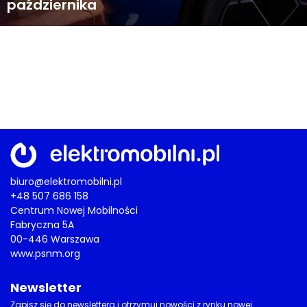
października
biuro@elektromobilni.pl
+48 507 686 158
Centrum Nowej Mobilności
Fabryczna 5A
00-446 Warszawa
www.psnm.org
Newsletter
Zapisz się do newslettera i otrzymuj nowości z rynku nowej