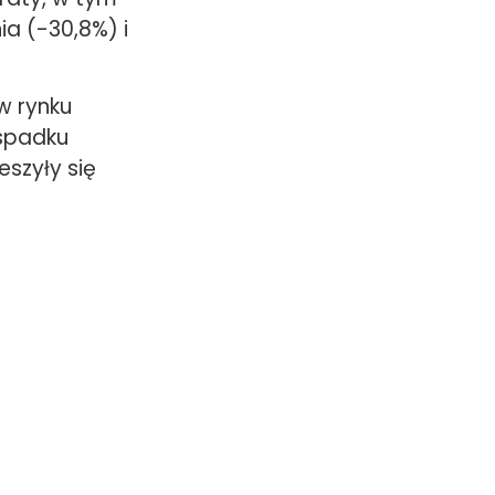
ia (-30,8%) i
w rynku
spadku
szyły się