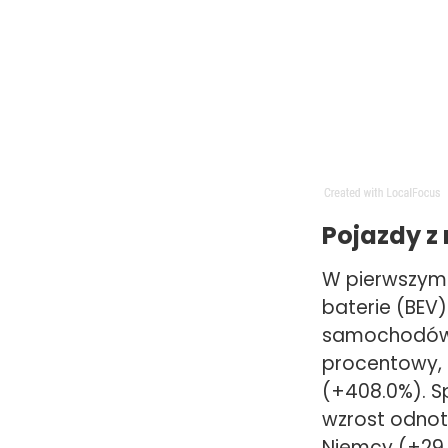
Pojazdy 
W pierwszym 
baterie (BEV)
samochodów.
procentowy, 
(+408.0%). S
wzrost odnoto
Niemcy (+29,