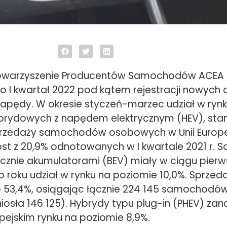
Stowarzyszenie Producentów Samochodów ACEA
I kwartał 2022 pod kątem rejestracji nowych 
napędy. W okresie styczeń-marzec udział w ryn
rydowych z napędem elektrycznym (HEV), stan
przedaży samochodów osobowych w Unii Europej
st z 20,9% odnotowanych w I kwartale 2021 r.
ącznie akumulatorami (BEV) miały w ciągu pierw
 roku udział w rynku na poziomie 10,0%. Sprzed
o 53,4%, osiągając łącznie 224 145 samochodów 
iosła 146 125). Hybrydy typu plug-in (PHEV) za
pejskim rynku na poziomie 8,9%.