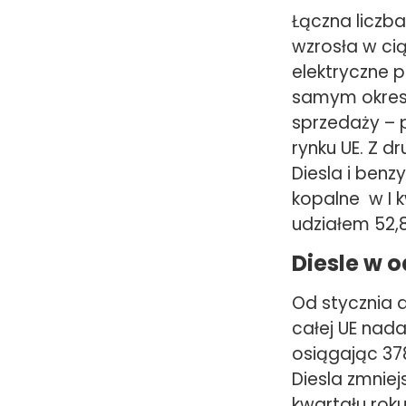
Łączna liczba
wzrosła w ci
elektryczne 
samym okrese
sprzedaży – 
rynku UE. Z dr
Diesla i ben
kopalne w I 
udziałem 52,
Diesle w 
Od stycznia 
całej UE nad
osiągając 378
Diesla zmniej
kwartału roku