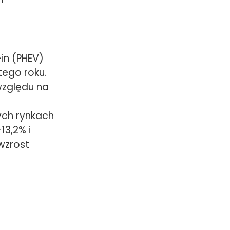
in (PHEV)
tego roku.
względu na
ych rynkach
13,2% i
wzrost