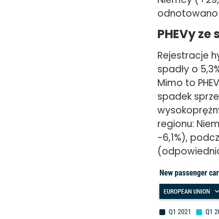
odnotowano s
PHEVy ze 
Rejestracje 
spadły o 5,3%
Mimo to PHEV
spadek sprze
wysokoprężny
regionu: Nie
-6,1%), podc
(odpowiednio