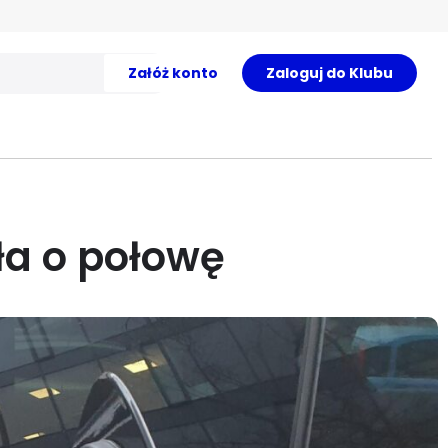
Załóż konto
Zaloguj do Klubu
ła o połowę