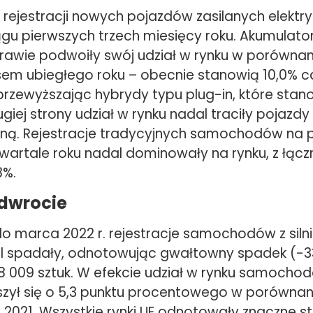
 rejestracji nowych pojazdów zasilanych elektry
ągu pierwszych trzech miesięcy roku. Akumulat
prawie podwoiły swój udział w rynku w porównan
m ubiegłego roku – obecnie stanowią 10,0% ca
przewyższając hybrydy typu plug-in, które stan
ugiej strony udział w rynku nadal traciły pojazdy 
zyną. Rejestracje tradycyjnych samochodów na 
kwartale roku nadal dominowały na rynku, z łąc
8%.
odwrocie
do marca 2022 r. rejestracje samochodów z silni
al spadały, odnotowując gwałtowny spadek (-3
 009 sztuk. W efekcie udział w rynku samochodó
szył się o 5,3 punktu procentowego w porównani
 2021. Wszystkie rynki UE odnotowały znaczne s