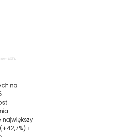
ych na
5
ost
nia
 największy
(+42,7%) i
m