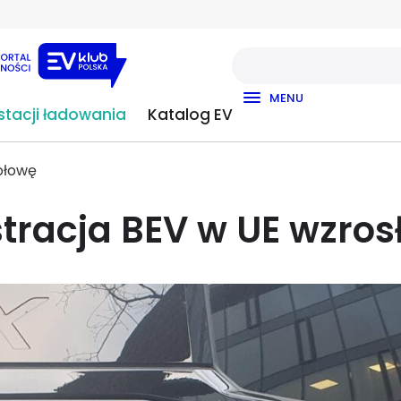
MENU
tacji ładowania
Katalog EV
połowę
stracja BEV w UE wzros