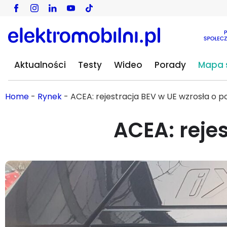
Aktualności
Testy
Wideo
Porady
Mapa s
Home
-
Rynek
-
ACEA: rejestracja BEV w UE wzrosła o 
ACEA: reje