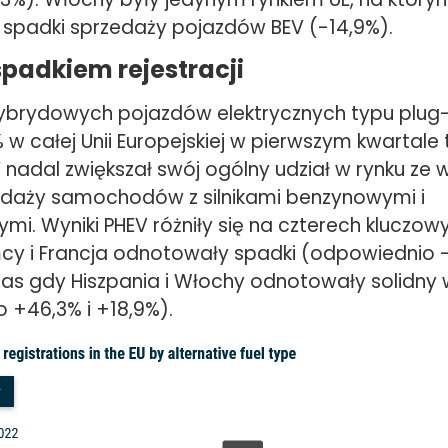
padki sprzedaży pojazdów BEV (-14,9%).
spadkiem rejestracji
hybrydowych pojazdów elektrycznych typu plug-
 w całej Unii Europejskiej w pierwszym kwartale 
 nadal zwiększał swój ogólny udział w rynku ze 
daży samochodów z silnikami benzynowymi i
mi. Wyniki PHEV różniły się na czterech kluczow
mcy i Francja odnotowały spadki (odpowiednio -
zas gdy Hiszpania i Włochy odnotowały solidny 
 +46,3% i +18,9%).