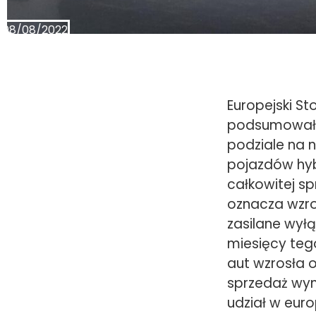
08/08/2022
Europejski 
podsumowało 
podziale na 
pojazdów hyb
całkowitej s
oznacza wzro
zasilane wył
miesięcy tego
aut wzrosła 
sprzedaż wyn
udział w euro