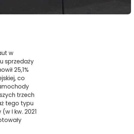
aut w
ku sprzedaży
owił 25,1%
skiej, co
 Samochody
szych trzech
aż tego typu
(w I kw. 2021
notowały