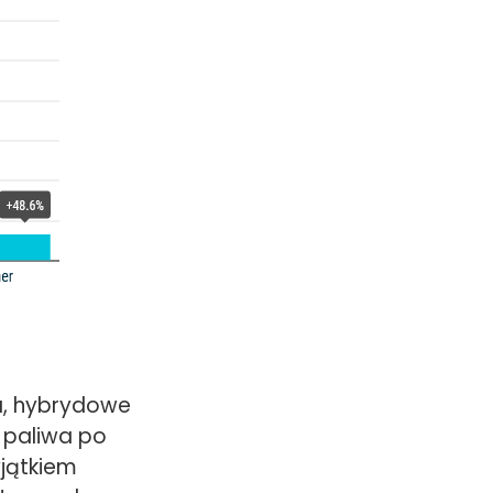
a, hybrydowe
 paliwa po
yjątkiem