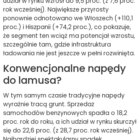
udział w rynku wzrósł do 9,5 proc. (z 7,6 proc.
rok wcześniej). Największe przyrosty
ponownie odnotowano we Włoszech (+110,1
proc.) i Hiszpanii (+74,2 proc.), co pokazuje,
że segment ten wciąż ma potencjał wzrostu,
szczególnie tam, gdzie infrastruktura
ładowania nie jest jeszcze w pełni rozwinięta.
Konwencjonalne napędy
do lamusa?
W tym samym czasie tradycyjne napędy
wyraźnie tracą grunt. Sprzedaż
samochodów benzynowych spadła o 18,2
proc. rok do roku, a ich udział w rynku skurczył
się do 22,6 proc. (z 28,7 proc. rok wcześniej).
Najbardziej spektakularny spadek