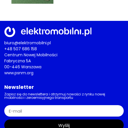
biuro@elektromobilni.pl
+48 507 686 158
Centrum Nowej Mobilności
Fabryczna 5A
00-446 Warszawa
www.psnm.org
Newsletter
Zapisz się do newslettera i otrzymuj nowości z rynku nowej
mobilności i zeroemisyjnego transportu
Wyślij