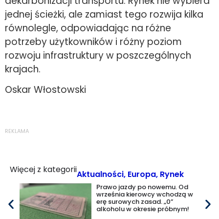
dekarbonizacji transportu. Rynek nie wybiera
jednej ścieżki, ale zamiast tego rozwija kilka
równolegle, odpowiadając na różne
potrzeby użytkowników i różny poziom
rozwoju infrastruktury w poszczególnych
krajach.
Oskar Włostowski
REKLAMA
Więcej z kategorii
Aktualności
,
Europa
,
Rynek
Prawo jazdy po nowemu. Od
września kierowcy wchodzą w
erę surowych zasad. „0”
alkoholu w okresie próbnym!