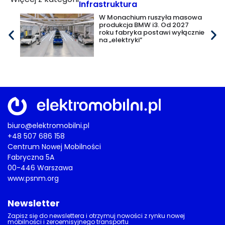
Infrastruktura
W Monachium ruszyła masowa
produkcja BMW i3. Od 2027
roku fabryka postawi wyłącznie
na „elektryki”
biuro@elektromobilni.pl
+48 507 686 158
Centrum Nowej Mobilności
Fabryczna 5A
00-446 Warszawa
www.psnm.org
Newsletter
Zapisz się do newslettera i otrzymuj nowości z rynku nowej
mobilności i zeroemisyjnego transportu