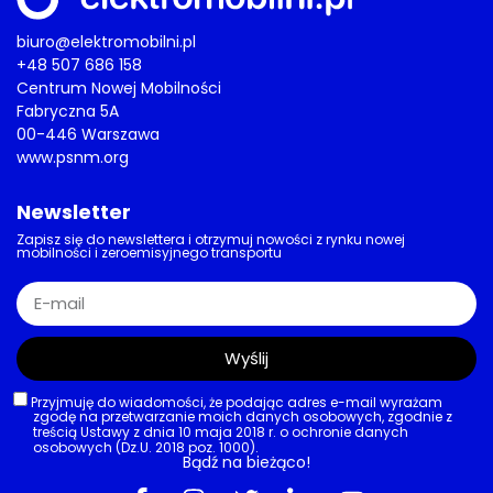
biuro@elektromobilni.pl
+48 507 686 158
Centrum Nowej Mobilności
Fabryczna 5A
00-446 Warszawa
www.psnm.org
Newsletter
Zapisz się do newslettera i otrzymuj nowości z rynku nowej
mobilności i zeroemisyjnego transportu
Wyślij
Przyjmuję do wiadomości, że podając adres e-mail wyrażam
zgodę na przetwarzanie moich danych osobowych, zgodnie z
treścią Ustawy z dnia 10 maja 2018 r. o ochronie danych
osobowych (Dz.U. 2018 poz. 1000).
Bądź na bieżąco!