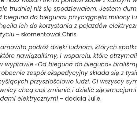
że nasz Nissan ARIYA poradzi sobie z każdym
iele trudniej niż się spodziewałem. Jestem dum
bieguna do bieguna» przyciągnęła miliony lu
chęciła ich do korzystania z pojazdów elektryc
życiu
– skomentował Chris.
samowita podróż dzięki ludziom, których spotk
które nawiązaliśmy, i wsparciu, które otrzymal
 wyprawie «Od bieguna do bieguna» braliśmy 
le obecnie zespół ekspedycyjny składa się z tys
myślących przyszłościowo ludzi. Ci wszyscy s
wnicy chcą coś zmienić i dzielić się emocjam
zdami elektrycznymi
– dodała Julie.