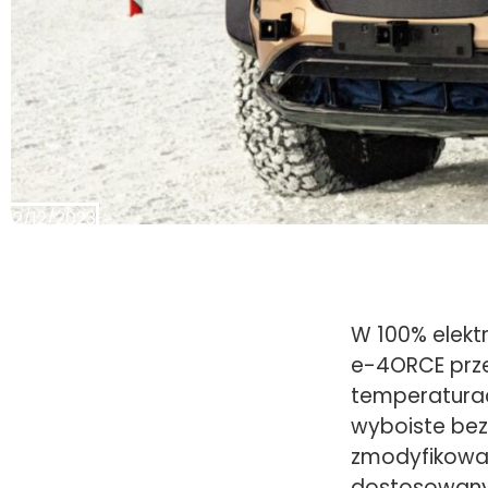
22/12/2023
W 100% elekt
e-4ORCE prze
temperaturac
wyboiste bez
zmodyfikowa
dostosowany 