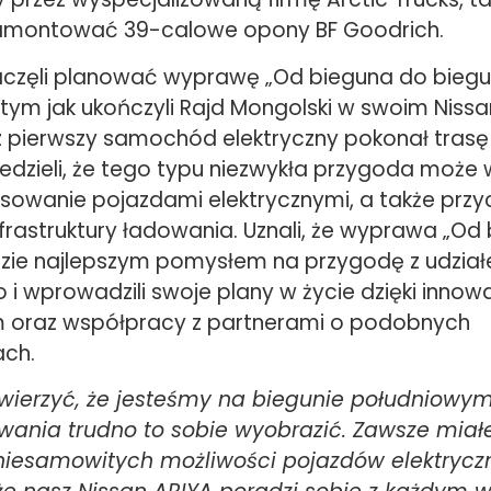
zamontować 39-calowe opony BF Goodrich.
 zaczęli planować wyprawę „Od bieguna do biegu
 tym jak ukończyli Rajd Mongolski w swoim Nissan
 pierwszy samochód elektryczny pokonał trasę 
iedzieli, że tego typu niezwykła przygoda może
sowanie pojazdami elektrycznymi, a także przyc
frastruktury ładowania. Uznali, że wyprawa „Od
zie najlepszym pomysłem na przygodę z udzia
 i wprowadzili swoje plany w życie dzięki inno
 oraz współpracy z partnerami o podobnych
ach.
ierzyć, że jesteśmy na biegunie południowym!
wania trudno to sobie wyobrazić. Zawsze mia
niesamowitych możliwości pojazdów elektrycz