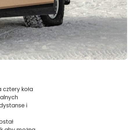
 cztery koła
malnych
dystanse i
ostał
tak aby można