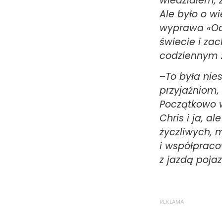
wiedziałem, 
Ale było o w
wyprawa «Od 
świecie i za
codziennym 
–
To była nie
przyjaźniom, 
Początkowo w
Chris i ja, a
życzliwych, 
i współpraco
z jazdą poja
REKLAMA