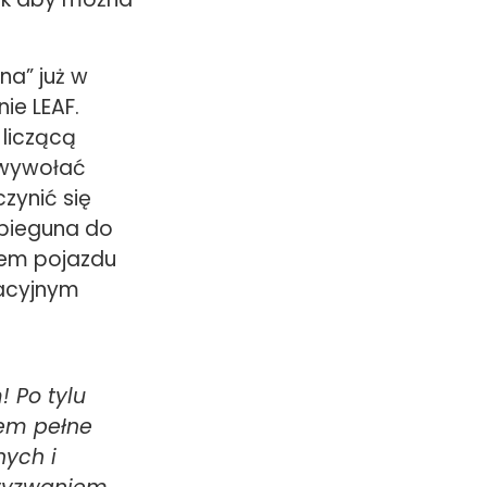
na” już w
ie LEAF.
liczącą
 wywołać
zynić się
 bieguna do
łem pojazdu
wacyjnym
 Po tylu
łem pełne
nych i