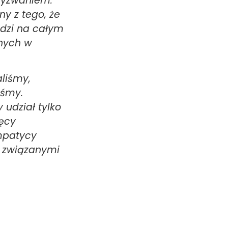
 wyzwaniem.
ny z tego, że
dzi na całym
znych w
aliśmy,
iśmy.
udział tylko
ięcy
ympatycy
i związanymi