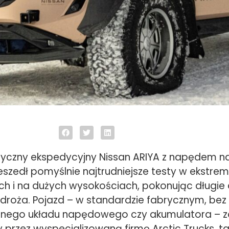
ryczny ekspedycyjny Nissan ARIYA z napędem na
szedł pomyślnie najtrudniejsze testy w ekstre
h i na dużych wysokościach, pokonując długie 
droża. Pojazd – w standardzie fabrycznym, bez
nego układu napędowego czy akumulatora – z
przez wyspecjalizowaną firmę Arctic Trucks, 