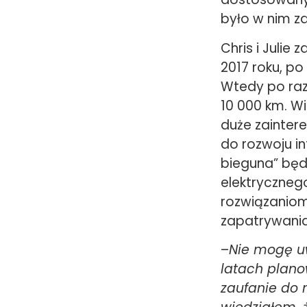
było w nim 
Chris i Julie
2017 roku, po
Wtedy po raz
10 000 km. W
duże zaintere
do rozwoju in
bieguna” będ
elektrycznego
rozwiązaniom
zapatrywani
–
Nie mogę uw
latach plano
zaufanie do 