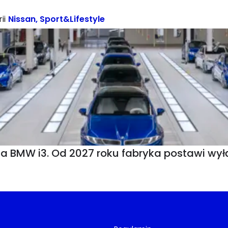
ii
Nissan
,
Sport&Lifestyle
MW i3. Od 2027 roku fabryka postawi wyłąc