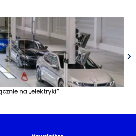
znie na „elektryki”
30 