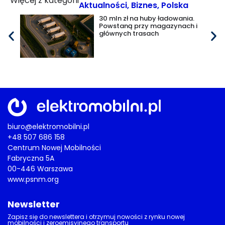
Więcej z kategorii
Aktualności
,
Biznes
,
Polska
30 mln zł na huby ładowania.
Powstaną przy magazynach i
głównych trasach
biuro@elektromobilni.pl
+48 507 686 158
Centrum Nowej Mobilności
Fabryczna 5A
00-446 Warszawa
www.psnm.org
Newsletter
Zapisz się do newslettera i otrzymuj nowości z rynku nowej
mobilności i zeroemisyjnego transportu