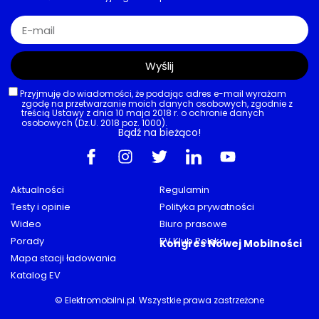
Wyślij
Przyjmuję do wiadomości, że podając adres e-mail wyrażam
zgodę na przetwarzanie moich danych osobowych, zgodnie z
treścią Ustawy z dnia 10 maja 2018 r. o ochronie danych
osobowych (Dz.U. 2018 poz. 1000).
Bądź na bieżąco!
Aktualności
Regulamin
Testy i opinie
Polityka prywatności
Wideo
Biuro prasowe
Porady
EV Klub Polska
Kongres Nowej Mobilności
Mapa stacji ładowania
Katalog EV
© Elektromobilni.pl. Wszystkie prawa zastrzeżone