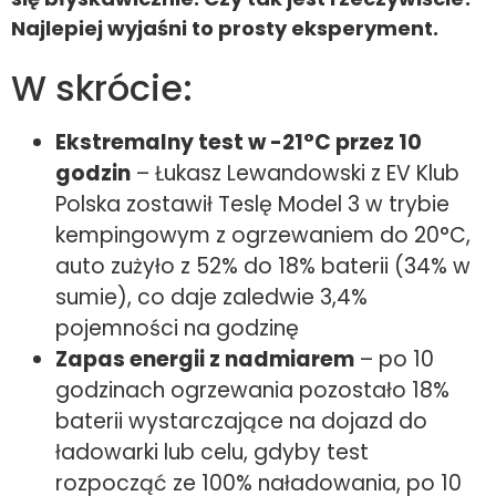
Najlepiej wyjaśni to prosty eksperyment.
W skrócie:
Ekstremalny test w -21°C przez 10
godzin
– Łukasz Lewandowski z EV Klub
Polska zostawił Teslę Model 3 w trybie
kempingowym z ogrzewaniem do 20°C,
auto zużyło z 52% do 18% baterii (34% w
sumie), co daje zaledwie 3,4%
pojemności na godzinę
Zapas energii z nadmiarem
– po 10
godzinach ogrzewania pozostało 18%
baterii wystarczające na dojazd do
ładowarki lub celu, gdyby test
rozpocząć ze 100% naładowania, po 10