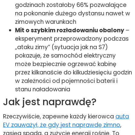
godzinach zostałoby 66% pozwalające
na pokonanie dużego dystansu nawet w
zimowych warunkach
Mit o szybkim rozładowaniu obalony
–
eksperyment przeprowadzony podczas
„ataku zimy” (sytuacja jak na S7)
pokazuje, że samochód elektryczny
może bezpiecznie ogrzewać kabinę
przez kilkanaście do kilkudziesięciu godzin
w zależności od pojemności baterii i
stanu naładowania
Jak jest naprawdę?
Rzeczywiście, zapewne każdy kierowca
auta
EV zauważył, że gdy jest naprawdę zimno
,
zasięg spada, a zużycie energii rośnie. To