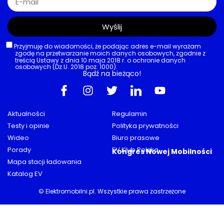
Wyślij
Przyjmuję do wiadomości, że podając adres e-mail wyrażam
zgodę na przetwarzanie moich danych osobowych, zgodnie z
treścią Ustawy z dnia 10 maja 2018 r. o ochronie danych
osobowych (Dz.U. 2018 poz. 1000).
Bądź na bieżąco!
Aktualności
Regulamin
Testy i opinie
Polityka prywatności
Wideo
Biuro prasowe
Porady
EV Klub Polska
Kongres Nowej Mobilności
Mapa stacji ładowania
Katalog EV
© Elektromobilni.pl. Wszystkie prawa zastrzeżone