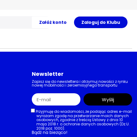
Załóż konto
Zaloguj do Klubu
Newsletter
Zapisz się do newslettera i otrzymuj nowości z rynku
nowej mobilności i zeroemisyjnego transportu
Wyślij
Przyjmuję do wiadomości, że podając adres e-mail
wyrażam zgodę na przetwarzanie moich danych
osobowych, zgodnie z treścią Ustawy z dnia 10
maja 2018 r. o ochronie danych osobowych (Dz.U.
2018 poz. 1000).
Bądź na bieżąco!