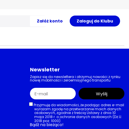
Załóż konto
Zaloguj do Klubu
Newsletter
Zapisz się do newslettera i otrzymuj nowości z rynku
nowej mobilności i zeroemisyjnego transportu
Wyślij
Przyjmuję do wiadomości, że podając adres e-mail
wyrażam zgodę na przetwarzanie moich danych
osobowych, zgodnie z treścią Ustawy z dnia 10
maja 2018 r. o ochronie danych osobowych (Dz.U.
2018 poz. 1000).
Bądź na bieżąco!