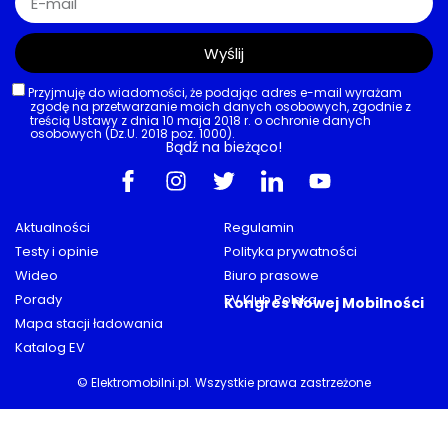
Wyślij
Przyjmuję do wiadomości, że podając adres e-mail wyrażam
zgodę na przetwarzanie moich danych osobowych, zgodnie z
treścią Ustawy z dnia 10 maja 2018 r. o ochronie danych
osobowych (Dz.U. 2018 poz. 1000).
Bądź na bieżąco!
Aktualności
Regulamin
Testy i opinie
Polityka prywatności
Wideo
Biuro prasowe
Porady
EV Klub Polska
Kongres Nowej Mobilności
Mapa stacji ładowania
Katalog EV
© Elektromobilni.pl. Wszystkie prawa zastrzeżone