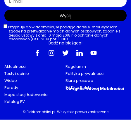
Wyślij
Przyjmuję do wiadomości, że podając adres e-mail wyrażam
zgodę na przetwarzanie moich danych osobowych, zgodnie z
treścią Ustawy z dnia 10 maja 2018 r. o ochronie danych
osobowych (Dz.U. 2018 poz. 1000).
Bądź na bieżąco!
Aktualności
Regulamin
Testy i opinie
Polityka prywatności
Wideo
Biuro prasowe
Porady
EV Klub Polska
Kongres Nowej Mobilności
Mapa stacji ładowania
Katalog EV
© Elektromobilni.pl. Wszystkie prawa zastrzeżone