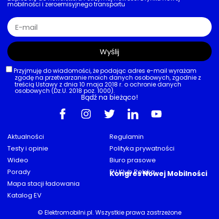
mobilności i zeroemisyjnego transportu
Wyślij
Przyjmuję do wiadomości, że podając adres e-mail wyrażam
zgodę na przetwarzanie moich danych osobowych, zgodnie z
treścią Ustawy z dnia 10 maja 2018 r. o ochronie danych
osobowych (Dz.U. 2018 poz. 1000).
Bądź na bieżąco!
Aktualności
Regulamin
Testy i opinie
Polityka prywatności
Wideo
Biuro prasowe
Porady
EV Klub Polska
Kongres Nowej Mobilności
Mapa stacji ładowania
Katalog EV
© Elektromobilni.pl. Wszystkie prawa zastrzeżone