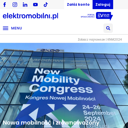
Załóż konto
Zaloguj
MENU
Zobacz najnowsze | KNM2024
Nowa mobilność i zrównoważony