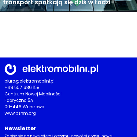
transport spotkają się dziś w Łodzi !
biuro@elektromobilni.pl
+48 507 686 158
Centrum Nowej Mobilności
Fabryczna 5A
00-446 Warszawa
www.psnm.org
Newsletter
Zapisz się do newslettera i otrzymuj nowości z rynku nowej