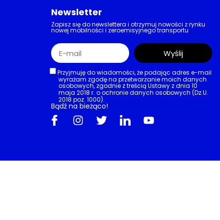
Newsletter
Zapisz się do newslettera i otrzymuj nowości z rynku
nowej mobilności i zeroemisyjnego transportu
Wyślij
Przyjmuję do wiadomości, że podając adres e-mail
wyrażam zgodę na przetwarzanie moich danych
osobowych, zgodnie z treścią Ustawy z dnia 10
maja 2018 r. o ochronie danych osobowych (Dz.U.
2018 poz. 1000).
Bądź na bieżąco!