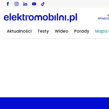
KNM2022
Mercedes
Baterie litowo-jonowe kl
Aktualności
Testy
Wideo
Porady
Mapa s
energetycznej Europy