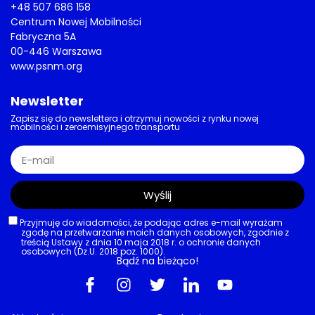
+48 507 686 158
Centrum Nowej Mobilności
Fabryczna 5A
00-446 Warszawa
www.psnm.org
Newsletter
Zapisz się do newslettera i otrzymuj nowości z rynku nowej
mobilności i zeroemisyjnego transportu
Wyślij
Przyjmuję do wiadomości, że podając adres e-mail wyrażam
zgodę na przetwarzanie moich danych osobowych, zgodnie z
treścią Ustawy z dnia 10 maja 2018 r. o ochronie danych
osobowych (Dz.U. 2018 poz. 1000).
Bądź na bieżąco!