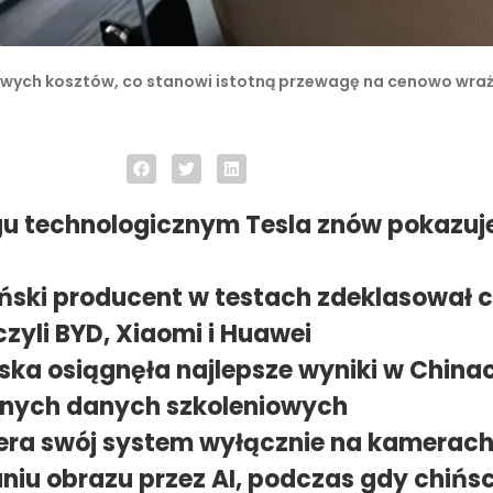
ych kosztów, co stanowi istotną przewagę na cenowo wrażl
u technologicznym Tesla znów pokazuje
ski producent w testach zdeklasował c
zyli BYD, Xiaomi i Huawei
ska osiągnęła najlepsze wyniki w China
lnych danych szkoleniowych
iera swój system wyłącznie na kamerach
niu obrazu przez AI, podczas gdy chińs