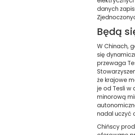
elektrycznyc
danych zapis
Zjednoczonyc
Będą si
W Chinach, g
się dynamiczn
przewaga Tes
Stowarzyszen
że krajowe m
je od Tesli w
minorową minę
autonomiczne
nadal uczyć o
Chińscy prod