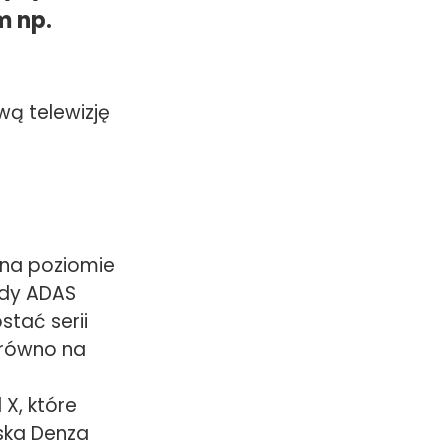
m np.
ą telewizję
ę na poziomie
dy ADAS
stać serii
arówno na
 X, które
ńska Denza