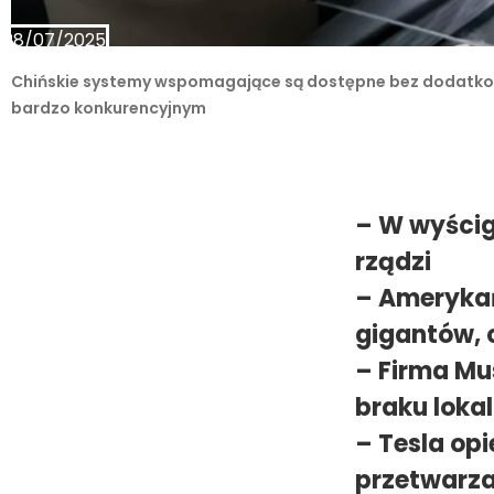
28/07/2025
Chińskie systemy wspomagające są dostępne bez dodatkow
bardzo konkurencyjnym
– W wyścig
rządzi
– Amerykań
gigantów, c
– Firma Mu
braku loka
– Tesla op
przetwarza