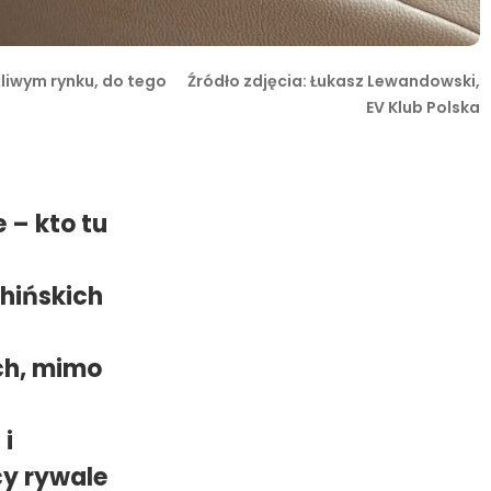
iwym rynku, do tego
Źródło zdjęcia: Łukasz Lewandowski,
EV Klub Polska
 – kto tu
hińskich
ch, mimo
 i
cy rywale