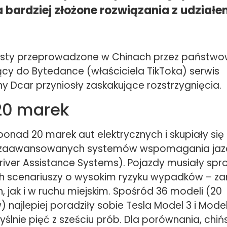
 bardziej złożone rozwiązania z udziałe
sty przeprowadzone w Chinach przez państwow
ący do Bytedance (właściciela TikToka) serwis
y Dcar przyniosły zaskakujące rozstrzygnięcia.
20 marek
ponad 20 marek aut elektrycznych i skupiały si
 zaawansowanych systemów wspomagania jaz
iver Assistance Systems). Pojazdy musiały spro
ch scenariuszy o wysokim ryzyku wypadków – z
 jak i w ruchu miejskim. Spośród 36 modeli (20
najlepiej poradziły sobie Tesla Model 3 i Model
ślnie pięć z sześciu prób. Dla porównania, chi