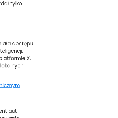
zdał tylko
miała dostępu
eligencji.
platformie X,
 lokalnych
ent aut