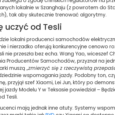
h zabiega o zgodę chińskich regulatorów na prz
anych lokalnie w Szanghaju (z powrotem do S
h), tak aby skutecznie trenować algorytmy.
ę uczyć od Tesli
dzie lokalni producenci samochodów elektryczn
ie i nierzadko oferują konkurencyjne cenowo ro
li nie przeszła bez echa. Wang Yao, wiceszef C
ia Producentów Samochodów, przyznał na jedn
arki muszą „
zmierzyć się z rzeczywistą przepaś
 dziedzinie wspomagania jazdy. Podobny ton, cz
, przyjął szef Xiaomi, Lei Jun, który po demonst
j jazdy Modelu Y w Teksasie powiedział – Będzi
d Tesli.
ucenci mają jednak inne atuty. Systemy wspom