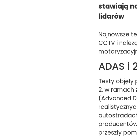
stawiają na
lidarów
Najnowsze te
CCTV i należ
motoryzacyjn
ADAS i 
Testy objęły 
2. w ramach
(Advanced Dr
realistyczny
autostradach,
producentów) 
przeszły pomy