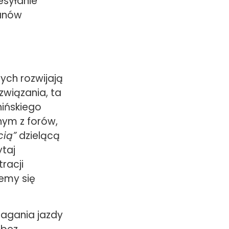
esyłanie
tanów
ych rozwijają
związania, ta
hińskiego
ym z forów,
cią”
dzielącą
ytaj
racji
emy się
agania jazdy