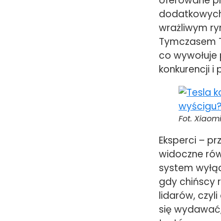
oferowane pr
dodatkowych
wrażliwym ry
Tymczasem Te
co wywołuje p
konkurencji i 
Fot. Xiaom
Eksperci – p
widoczne rów
system wyłąc
gdy chińscy r
lidarów, czy
się wydawać,