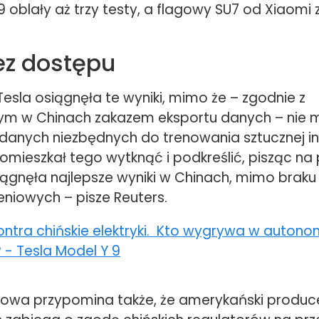
9 oblały aż trzy testy, a flagowy SU7 od Xiaomi 
ez dostępu
esla osiągnęła te wyniki, mimo że – zgodnie z
m w Chinach zakazem eksportu danych – nie 
danych niezbędnych do trenowania sztucznej int
 omieszkał tego wytknąć i podkreślić, pisząc na 
iągnęła najlepsze wyniki w Chinach, mimo braku
eniowych – pisze Reuters.
owa przypomina także, że amerykański produc