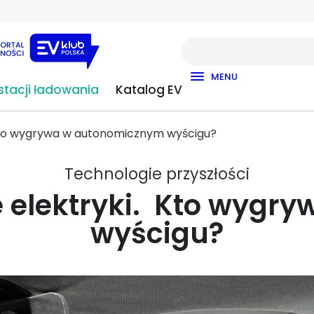
MENU
tacji ładowania
Katalog EV
. Kto wygrywa w autonomicznym wyścigu?
Technologie przyszłości
ie elektryki. Kto wyg
wyścigu?