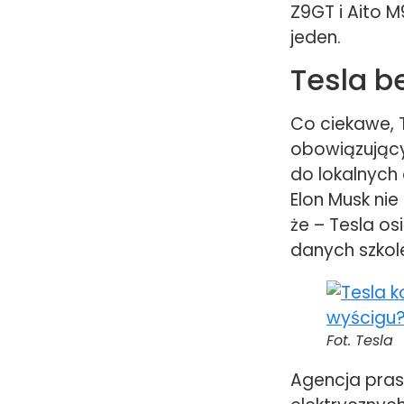
Z9GT i Aito M
jeden.
Tesla b
Co ciekawe, T
obowiązujący
do lokalnych 
Elon Musk nie
że – Tesla os
danych szkol
Fot. Tesla
Agencja pras