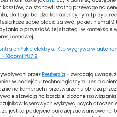
zez marki takie jak
BYD
czy Xiaomi są dostępne
 kosztów, co stanowi istotną przewagę na ce
nku, do tego bardzo konkurencyjnym (przyp. red.
sla każe sobie płacić za swój pakiet niemal 9 t
ytania o przyszłość tej strategii w kontekście
presji cenowej.
i
rzywoływani przez
Reuters’a
– zwracają uwagę, ż
nież w podejściu technologicznym. Tesla opier
znie na kamerach i przetwarzaniu obrazu przez
ywale stawiają na bardziej złożone rozwiązania
li czujników laserowych wykrywających otoczen
 że jest to podejście bardziej zaawansowane, t