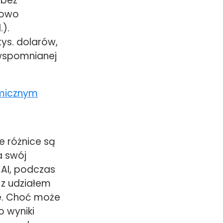
 bez
nowo
).
ys. dolarów,
 wspomnianej
e różnice są
a swój
 AI, podczas
 z udziałem
ie. Choć może
o wyniki