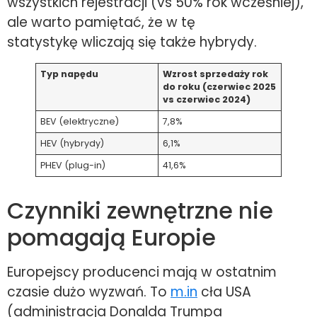
wszystkich rejestracji (vs 50% rok wcześniej),
ale warto pamiętać, że w tę
statystykę wliczają się także hybrydy.
Typ napędu
Wzrost sprzedaży rok
do roku (czerwiec 2025
vs czerwiec 2024)
BEV (elektryczne)
7,8%
HEV (hybrydy)
6,1%
PHEV (plug-in)
41,6%
Czynniki zewnętrzne nie
pomagają Europie
Europejscy producenci mają w ostatnim
czasie dużo wyzwań. To
m.in
cła USA
(administracja Donalda Trumpa