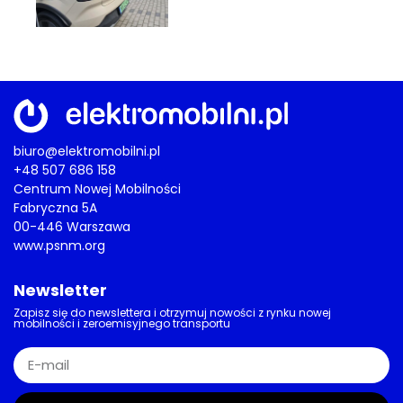
biuro@elektromobilni.pl
+48 507 686 158
Centrum Nowej Mobilności
Fabryczna 5A
00-446 Warszawa
www.psnm.org
Newsletter
Zapisz się do newslettera i otrzymuj nowości z rynku nowej
mobilności i zeroemisyjnego transportu