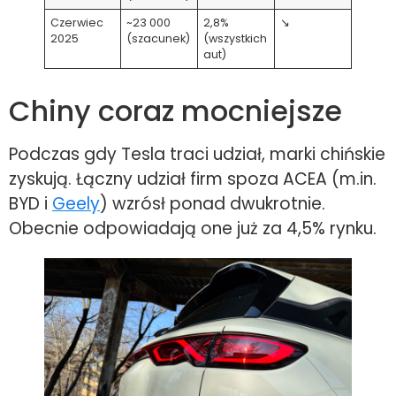
Czerwiec
~23 000
2,8%
↘
2025
(szacunek)
(wszystkich
aut)
Chiny coraz mocniejsze
Podczas gdy Tesla traci udział, marki chińskie
zyskują. Łączny udział firm spoza ACEA (m.in.
BYD i
Geely
) wzrósł ponad dwukrotnie.
Obecnie odpowiadają one już za 4,5% rynku.