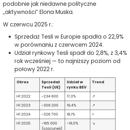
podobnie jak niedawne polityczne
„aktywności” Elona Muska.
W czerwcu 2025 r.:
Sprzedaż Tesli w Europie spadła o 22,9%
w porównaniu z czerwcem 2024.
Udział rynkowy Tesli spadł do 2,8%, z 3,4%
rok wcześniej — to najniższy poziom od
połowy 2022 r.
Okres
Sprzedaż
Udział w
Trend
Tesli (UE)
rynku BEV
H1 2022
~234 600
17,0%
↗
H1 2023
~309 200
19,4%
↗
H1 2024
~326 700
18,1%
≈
H1 2025
~165 000
~19,0%
↘
(szacunek)