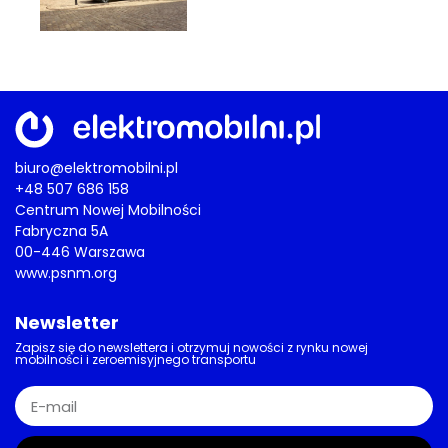
biuro@elektromobilni.pl
+48 507 686 158
Centrum Nowej Mobilności
Fabryczna 5A
00-446 Warszawa
www.psnm.org
Newsletter
Zapisz się do newslettera i otrzymuj nowości z rynku nowej
mobilności i zeroemisyjnego transportu