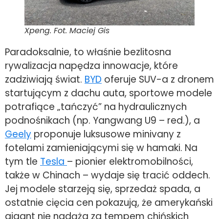
Xpeng. Fot. Maciej Gis
Paradoksalnie, to właśnie bezlitosna
rywalizacja napędza innowacje, które
zadziwiają świat.
BYD
oferuje SUV-a z dronem
startującym z dachu auta, sportowe modele
potrafiące „tańczyć” na hydraulicznych
podnośnikach (np. Yangwang U9 – red.), a
Geely
proponuje luksusowe minivany z
fotelami zamieniającymi się w hamaki. Na
tym tle
Tesla
– pionier elektromobilności,
także w Chinach – wydaje się tracić oddech.
Jej modele starzeją się, sprzedaż spada, a
ostatnie cięcia cen pokazują, że amerykański
gigant nie nadąża za tempem chińskich