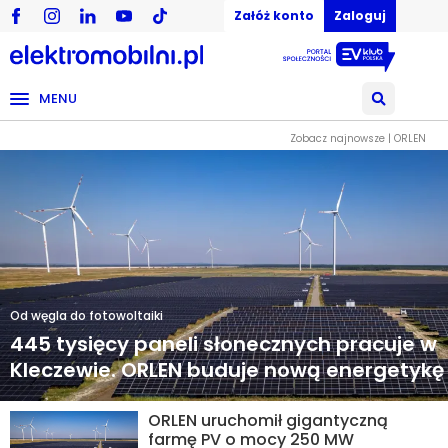
Załóż konto
Zaloguj
MENU
Zobacz najnowsze | ORLEN
Od węgla do fotowoltaiki
445 tysięcy paneli słonecznych pracuje w
Kleczewie. ORLEN buduje nową energetykę
ORLEN uruchomił gigantyczną
farmę PV o mocy 250 MW