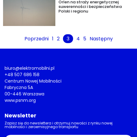
Orlen na straży energetycznej
suwerenności i bezpieczeństwa
Polski i regionu
Poprzedni
1
2
3
4
5
Następny
biuro@elektromobilni.pl
+48 507 686 158
Centrum Nowej Mobilności
Fabryczna 5A
00-446 Warszawa
www.psnm.org
Newsletter
Zapisz się do newslettera i otrzymuj nowości z rynku nowej
mobilności i zeroemisyjnego transportu