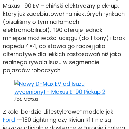
Maxus T90 EV – chiński elektryczny pick-up,
który już zadebiutował na niektórych rynkach
(pisaliśmy o tym na łamach
elektromobilni.pl). T90 oferuje jednak
mniejsze możliwości uciągu (do 1 tony) i brak
napędu 4×4, co stawia go raczej jako
alternatywę dla lekkich zastosowań niż jako
realnego rywala Isuzu w segmencie
pojazdów roboczych.
Fot. Maxus
Z kolei bardziej „lifestyle’owe” modele jak
Ford
F-150 Lightning czy Rivian R1T nie są
jeszcze oficjalnie dostępne w Europie i należą