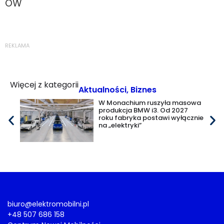
OW
REKLAMA
Więcej z kategorii
Aktualności
,
Biznes
W Monachium ruszyła masowa
produkcja BMW i3. Od 2027
roku fabryka postawi wyłącznie
na „elektryki”
biuro@elektromobilni.pl
+48 507 686 158