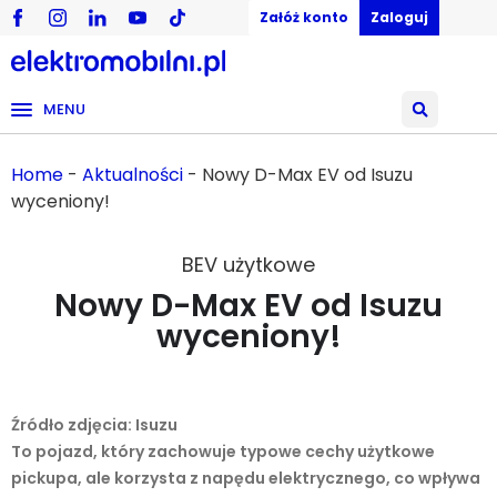
Załóż konto
Zaloguj
MENU
Home
-
Aktualności
-
Nowy D-Max EV od Isuzu
wyceniony!
BEV użytkowe
Nowy D-Max EV od Isuzu
wyceniony!
23/07/2025
Źródło zdjęcia: Isuzu
To pojazd, który zachowuje typowe cechy użytkowe
pickupa, ale korzysta z napędu elektrycznego, co wpływa