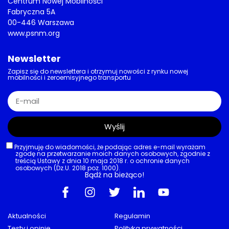
Centrum Nowej Mobilności
Fabryczna 5A
00-446 Warszawa
www.psnm.org
Newsletter
Zapisz się do newslettera i otrzymuj nowości z rynku nowej
mobilności i zeroemisyjnego transportu
Wyślij
Przyjmuję do wiadomości, że podając adres e-mail wyrażam
zgodę na przetwarzanie moich danych osobowych, zgodnie z
treścią Ustawy z dnia 10 maja 2018 r. o ochronie danych
osobowych (Dz.U. 2018 poz. 1000).
Bądź na bieżąco!
Aktualności
Regulamin
Testy i opinie
Polityka prywatności