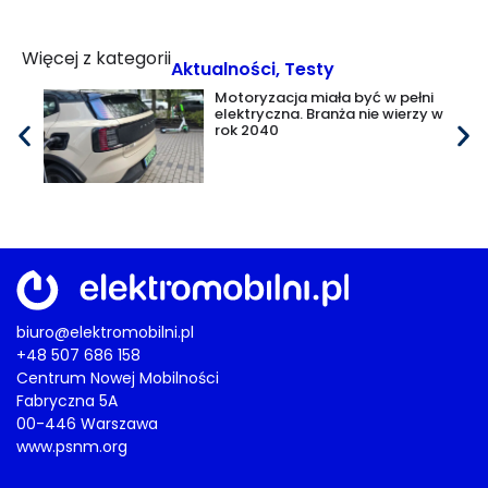
Więcej z kategorii
Aktualności
,
Testy
Motoryzacja miała być w pełni
elektryczna. Branża nie wierzy w
rok 2040
biuro@elektromobilni.pl
+48 507 686 158
Centrum Nowej Mobilności
Fabryczna 5A
00-446 Warszawa
www.psnm.org