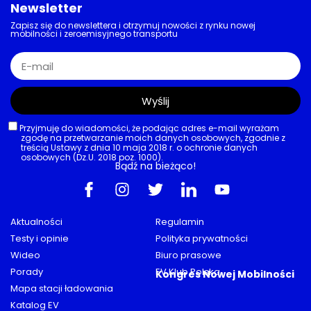
Newsletter
Zapisz się do newslettera i otrzymuj nowości z rynku nowej
mobilności i zeroemisyjnego transportu
Wyślij
Przyjmuję do wiadomości, że podając adres e-mail wyrażam
zgodę na przetwarzanie moich danych osobowych, zgodnie z
treścią Ustawy z dnia 10 maja 2018 r. o ochronie danych
osobowych (Dz.U. 2018 poz. 1000).
Bądź na bieżąco!
Aktualności
Regulamin
Testy i opinie
Polityka prywatności
Wideo
Biuro prasowe
Porady
EV Klub Polska
Kongres Nowej Mobilności
Mapa stacji ładowania
Katalog EV