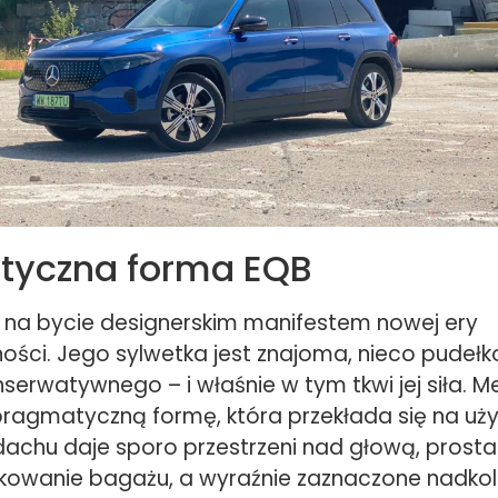
tyczna forma EQB
się na bycie designerskim manifestem nowej ery
ności. Jego sylwetka jest znajoma, nieco pudeł
serwatywnego – i właśnie w tym tkwi jej siła. 
pragmatyczną formę, która przekłada się na uż
dachu daje sporo przestrzeni nad głową, prosta
kowanie bagażu, a wyraźnie zaznaczone nadkola