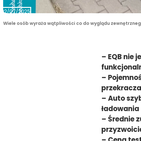
02/07/2025
Wiele osób wyraża wątpliwości co do wyglądu zewnętrznego 
– EQB nie j
funkcjonal
– Pojemnoś
przekracza
– Auto szy
ładowania
– Średnie z
przyzwoici
– Cena tes