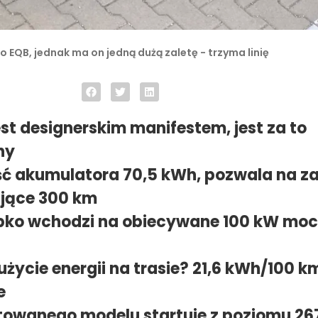
EQB, jednak ma on jedną dużą zaletę - trzyma linię
est designerskim manifestem, jest za to
ny
ć akumulatora 70,5 kWh, pozwala na za
jące 300 km
bko wchodzi na obiecywane 100 kW mo
użycie energii na trasie? 21,6 kWh/100 km
e
towanego modelu startuje z poziomu 267