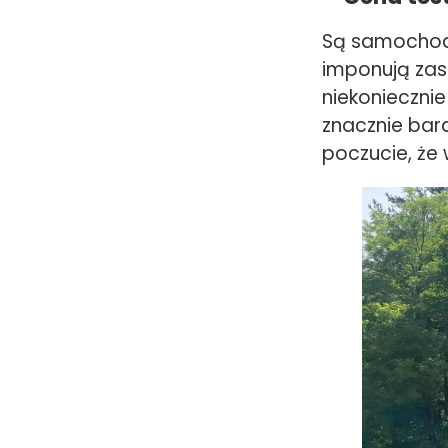
Są samochody
imponują zas
niekonieczni
znacznie bard
poczucie, że 