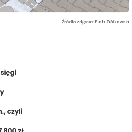
Źródło zdjęcia: Piotr Ziółkowski
sięgi
cy
., czyli
 800 zł