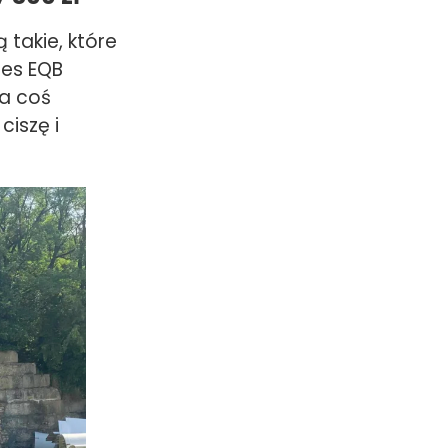
 takie, które
des EQB
na coś
ciszę i