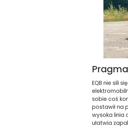
Pragma
EQB nie sili 
elektromobil
sobie coś kon
postawił na 
wysoka linia 
ułatwia zapa