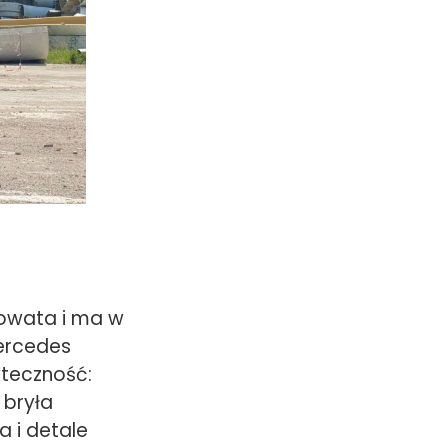
kowata i ma w
Mercedes
yteczność:
 bryła
 i detale