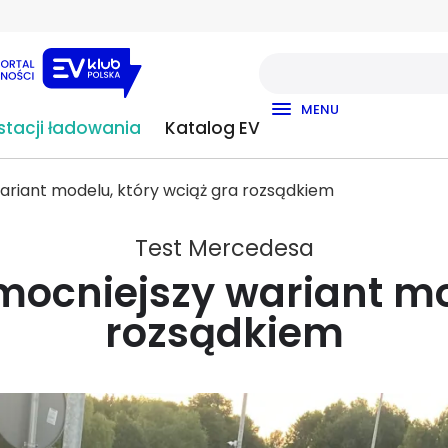
MENU
tacji ładowania
Katalog EV
ariant modelu, który wciąż gra rozsądkiem
Test Mercedesa
ocniejszy wariant mo
rozsądkiem