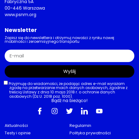
Fabryczna 5A
00-446 Warszawa
www.psnm.org
Newsletter
Zapisz się do newslettera i otrzymuj nowości z rynku nowej
mobilności i zeroemisyjnego transportu
Wyślij
Przyjmuję do wiadomości, że podając adres e-mail wyrażam
zgodę na przetwarzanie moich danych osobowych, zgodnie z
treścią Ustawy z dnia 10 maja 2018 r. o ochronie danych
osobowych (Dz.U. 2018 poz. 1000).
Bądź na bieżąco!
Aktualności
Regulamin
Testy i opinie
Polityka prywatności