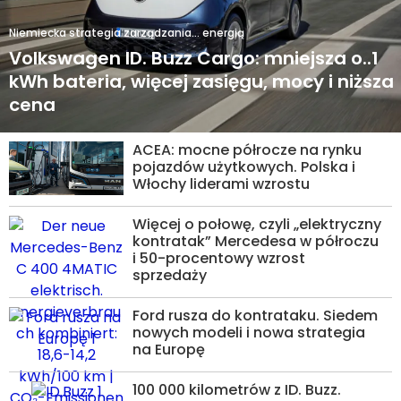
Niemiecka strategia zarządzania… energią
Volkswagen ID. Buzz Cargo: mniejsza o..1
kWh bateria, więcej zasięgu, mocy i niższa
cena
ACEA: mocne półrocze na rynku
pojazdów użytkowych. Polska i
Włochy liderami wzrostu
Więcej o połowę, czyli „elektryczny
kontratak” Mercedesa w półroczu
i 50-procentowy wzrost
sprzedaży
Ford rusza do kontrataku. Siedem
nowych modeli i nowa strategia
na Europę
100 000 kilometrów z ID. Buzz.