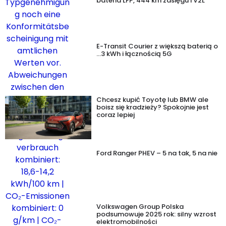
bateria LFP, 444 km zasięgu i V2L
E-Transit Courier z większą baterią o
…3 kWh i łącznością 5G
Chcesz kupić Toyotę lub BMW ale
boisz się kradzieży? Spokojnie jest
coraz lepiej
Ford Ranger PHEV – 5 na tak, 5 na nie
Volkswagen Group Polska
podsumowuje 2025 rok: silny wzrost
elektromobilności