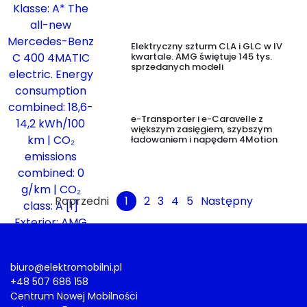
Elektryczny szturm CLA i GLC w IV
kwartale. AMG świętuje 145 tys.
sprzedanych modeli
e-Transporter i e-Caravelle z
większym zasięgiem, szybszym
ładowaniem i napędem 4Motion
Poprzedni
1
2
3
4
5
Następny
biuro@elektromobilni.pl
+48 507 686 158
Centrum Nowej Mobilności