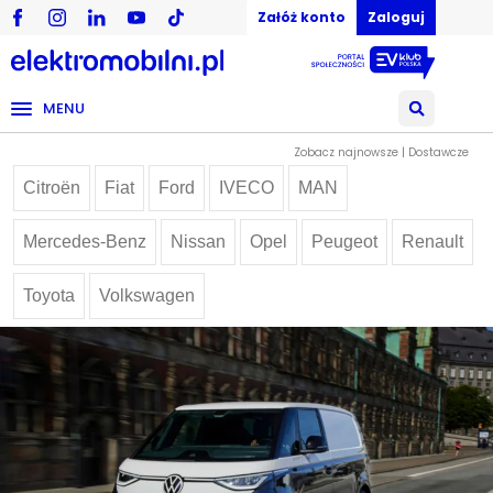
Załóż konto
Zaloguj
MENU
Zobacz najnowsze | Dostawcze
Citroën
Fiat
Ford
IVECO
MAN
Mercedes-Benz
Nissan
Opel
Peugeot
Renault
Toyota
Volkswagen