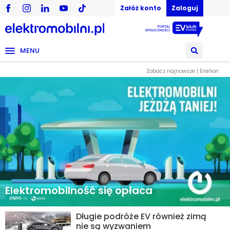
Załóż konto
Zaloguj
MENU
Zobacz najnowsze | Enelion
Elektromobilność się opłaca
Długie podróże EV również zimą
nie są wyzwaniem