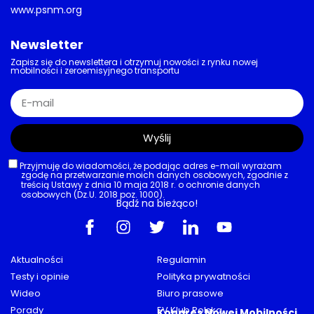
www.psnm.org
Newsletter
Zapisz się do newslettera i otrzymuj nowości z rynku nowej
mobilności i zeroemisyjnego transportu
Wyślij
Przyjmuję do wiadomości, że podając adres e-mail wyrażam
zgodę na przetwarzanie moich danych osobowych, zgodnie z
treścią Ustawy z dnia 10 maja 2018 r. o ochronie danych
osobowych (Dz.U. 2018 poz. 1000).
Bądź na bieżąco!
Aktualności
Regulamin
Testy i opinie
Polityka prywatności
Wideo
Biuro prasowe
Porady
EV Klub Polska
Kongres Nowej Mobilności