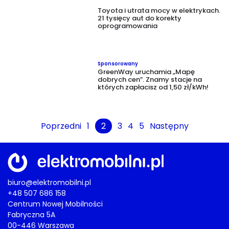
Toyota i utrata mocy w elektrykach.
21 tysięcy aut do korekty
oprogramowania
Sponsorowany
GreenWay uruchamia „Mapę
dobrych cen”. Znamy stacje na
których zapłacisz od 1,50 zł/kWh!
Poprzedni
1
2
3
4
5
Następny
biuro@elektromobilni.pl
+48 507 686 158
Centrum Nowej Mobilności
Fabryczna 5A
00-446 Warszawa