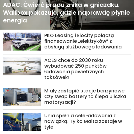
ADAC: Ćwierć prądu znika w gniazdku.
Wallbox pokazuje, gdzie naprawdę płynie
energia
PKO Leasing i Elocity połączą
finansowanie „elektryków” z
obsługą służbowego ładowania
ACES chce do 2030 roku
wybudować 250 punktów
ładowania powietrznych
taksówek!
Miały zastąpić stacje benzynowe.
Czy swap battery to ślepa uliczka
motoryzacji?
Unia spełnia cele ładowania z
nawiązką. Tylko Malta zostaje w
tyle