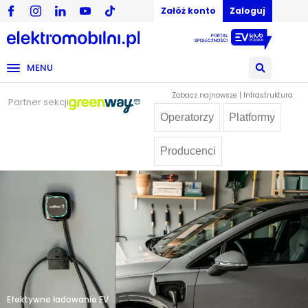
Załóż konto
Zaloguj
MENU
Zobacz najnowsze | Infrastruktura
Partner sekcji
Operatorzy
Platformy
Producenci
Efektywne ładowanie EV