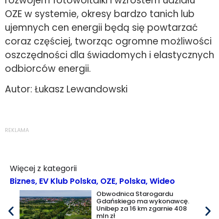
rozwojem fotowoltaiki i wzrostem udziału
OZE w systemie, okresy bardzo tanich lub
ujemnych cen energii będą się powtarzać
coraz częściej, tworząc ogromne możliwości
oszczędności dla świadomych i elastycznych
odbiorców energii.
Autor: Łukasz Lewandowski
REKLAMA
Więcej z kategorii
Biznes
,
EV Klub Polska
,
OZE
,
Polska
,
Wideo
Obwodnica Starogardu
Gdańskiego ma wykonawcę.
Unibep za 16 km zgarnie 408
mln zł