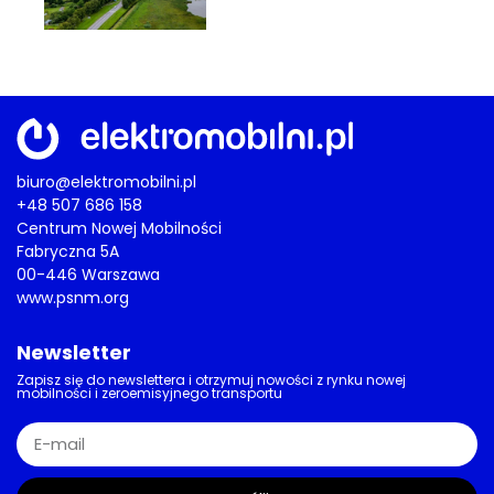
biuro@elektromobilni.pl
+48 507 686 158
Centrum Nowej Mobilności
Fabryczna 5A
00-446 Warszawa
www.psnm.org
Newsletter
Zapisz się do newslettera i otrzymuj nowości z rynku nowej
mobilności i zeroemisyjnego transportu