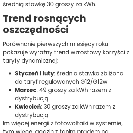
średnią stawkę 30 groszy za kWh.
Trend rosnących
oszczędności
Porównanie pierwszych miesięcy roku
pokazuje wyraźny trend wzrostowy korzyści z
taryfy dynamicznej:
Styczeń i luty
: średnia stawka zbliżona
do taryf regulowanych G12/G12w
Marzec
: 49 groszy za kWh razem z
dystrybucją
Kwiecień
: 30 groszy za kWh razem z
dystrybucją
Im więcej energii z fotowoltaiki w systemie,
tym więcej godzin z tanim prądem na