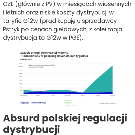
OZE (głównie z PV) w miesiącach wiosennych
i letnich oraz niskie koszty dystrybucji w
taryfie G12w (prąd kupuję u sprzedawcy
Pstryk po cenach giełdowych, z kolei moja
dystrybucja to G12w w PGE).
Absurd polskiej regulacji
dystrybucji